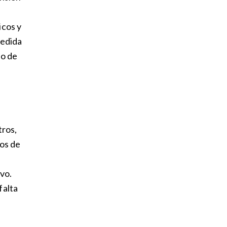
icos y
medida
do de
tros,
nos de
vo.
falta