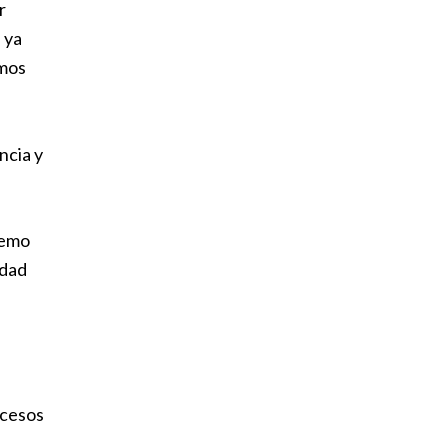
r
 ya
imos
ncia y
remo
idad
ocesos