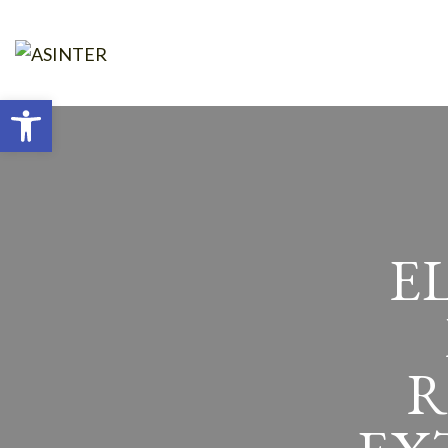
Abrir barra de herramientas
E
R