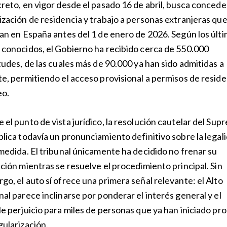
creto, en vigor desde el pasado 16 de abril, busca concede
ización de residencia y trabajo a personas extranjeras que
ían en España antes del 1 de enero de 2026. Según los últ
 conocidos, el Gobierno ha recibido cerca de 550.000
itudes, de las cuales más de 90.000 ya han sido admitidas a
te, permitiendo el acceso provisional a permisos de reside
eo.
 el punto de vista jurídico, la resolución cautelar del Sup
plica todavía un pronunciamiento definitivo sobre la legal
 medida. El tribunal únicamente ha decidido no frenar su
ación mientras se resuelve el procedimiento principal. Sin
go, el auto sí ofrece una primera señal relevante: el Alto
nal parece inclinarse por ponderar el interés general y el
le perjuicio para miles de personas que ya han iniciado pr
gularización.