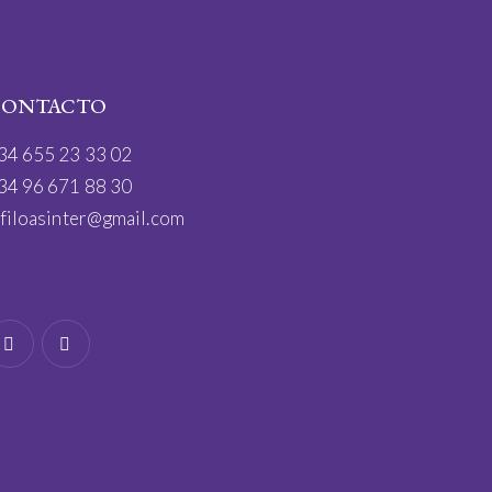
CONTACTO
34 655 23 33 02
34 96 671 88 30
filoasinter@gmail.com