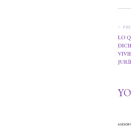
PR
LO Q
DICI
VIVI
JURÍ
YO
ASESORÍ