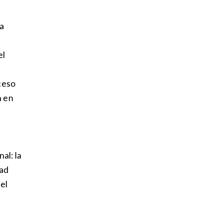
a
el
ceso
n en
al: la
dad
 el