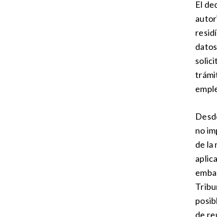
El de
autor
resid
datos
solic
trámi
empl
Desde
no im
de la
aplic
embar
Tribu
posib
de re