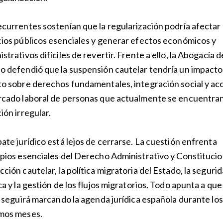
ecurrentes sostenían que la regularización podría afectar 
cios públicos esenciales y generar efectos económicos y
strativos difíciles de revertir. Frente a ello, la Abogacía d
o defendió que la suspensión cautelar tendría un impacto
to sobre derechos fundamentales, integración social y ac
rcado laboral de personas que actualmente se encuentra
ión irregular.
bate jurídico está lejos de cerrarse. La cuestión enfrenta
ipios esenciales del Derecho Administrativo y Constitucion
cción cautelar, la política migratoria del Estado, la seguri
ca y la gestión de los flujos migratorios. Todo apunta a que
io seguirá marcando la agenda jurídica española durante los
mos meses.