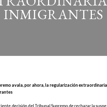
TRAORDINARIA
INMIGRANTES
premo avala, por ahora, la regularización extraordinari
rantes
ciente decisión del Tribunal Supremo de rechazar la susp