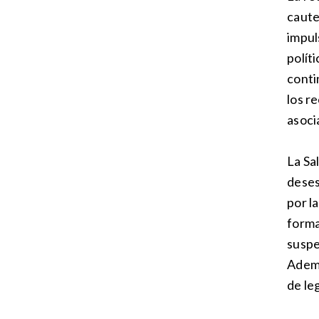
caute
impul
polít
conti
los r
asoci
La Sa
deses
por l
forma
suspe
Ademá
de le