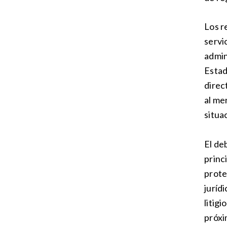
Los r
servi
admini
Estad
direc
al me
situac
El de
princ
prote
jurídi
litig
próxi